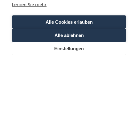
Lernen Sie mehr
Alle Cookies erlauben
Informationen zur Verwendung der Daten befinden sich in der
Datenschutzerklärung
.
Alle ablehnen
Newsletter abonnieren
Einstellungen
Anfrage
Buchen
T