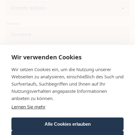
Vorname
Nachname
Wir verwenden Cookies
Wir setzen Cookies ein, um die Nutzung unserer
Webseiten zu analysieren, einschließlich des Such und
E-Mail
Surfverlaufs, Suchbegriffen und Ihnen auf Ihr
Nutzungsverhalten angepasste Informationen
anbieten zu können.
Lernen Sie mehr
Informationen zur Verwendung der Daten befinden sich in der
Datenschutzerklärung
.
Alle Cookies erlauben
Newsletter abonnieren