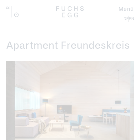
Direkt
zum
Menü
Inhalt
Deutsch
Apartment Freundeskreis