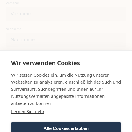
Vorname
Nachname
E-Mail
Wir verwenden Cookies
Wir setzen Cookies ein, um die Nutzung unserer
Webseiten zu analysieren, einschließlich des Such und
Informationen zur Verwendung der Daten befinden sich in der
Surfverlaufs, Suchbegriffen und Ihnen auf Ihr
Datenschutzerklärung
.
Nutzungsverhalten angepasste Informationen
anbieten zu können.
Newsletter abonnieren
Lernen Sie mehr
Alle Cookies erlauben